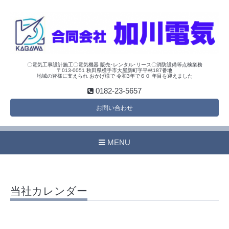
〇電気工事設計施工〇電気機器 販売･レンタル･リース〇消防設備等点検業務
〒013-0051 秋田県横手市大屋新町字平林187番地
地域の皆様に支えられ おかげ様で 令和3年で６０ 年目を迎えました
0182-23-5657
お問い合わせ
MENU
当社カレンダー