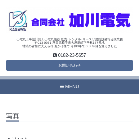
〇電気工事設計施工〇電気機器 販売･レンタル･リース〇消防設備等点検業務
〒013-0051 秋田県横手市大屋新町字平林187番地
地域の皆様に支えられ おかげ様で 令和3年で６０ 年目を迎えました
0182-23-5657
お問い合わせ
MENU
写真