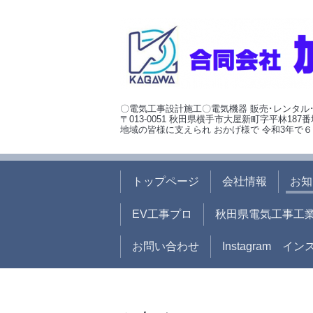
〇電気工事設計施工〇電気機器 販売･レンタル
〒013-0051 秋田県横手市大屋新町字平林187番
地域の皆様に支えられ おかげ様で 令和3年で６
トップページ
会社情報
お知
EV工事プロ
秋田県電気工事工
お問い合わせ
Instagram イ