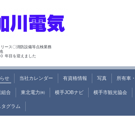
･リース〇消防設備等点検業務
地
０ 年目を迎えました
らせ
当社カレンダー
有資格情報
写真
所有車・
業組合
東北電力㈱
横手JOBナビ
横手市観光協会
ンスタグラム