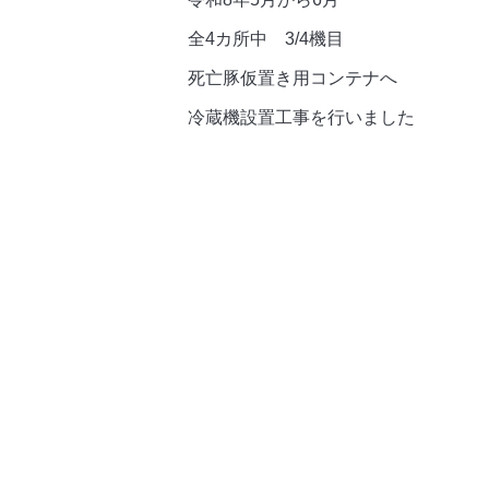
全4カ所中 3/4機目
死亡豚仮置き用コンテナへ
冷蔵機設置工事を行いました