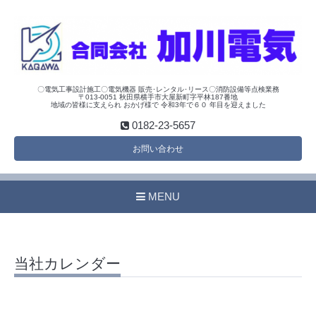
〇電気工事設計施工〇電気機器 販売･レンタル･リース〇消防設備等点検業務
〒013-0051 秋田県横手市大屋新町字平林187番地
地域の皆様に支えられ おかげ様で 令和3年で６０ 年目を迎えました
0182-23-5657
お問い合わせ
MENU
当社カレンダー