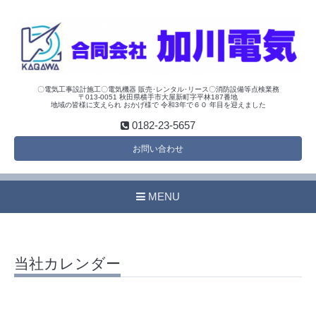
〇電気工事設計施工〇電気機器 販売･レンタル･リース〇消防設備等点検業務
〒013-0051 秋田県横手市大屋新町字平林187番地
地域の皆様に支えられ おかげ様で 令和3年で６０ 年目を迎えました
0182-23-5657
お問い合わせ
MENU
当社カレンダー