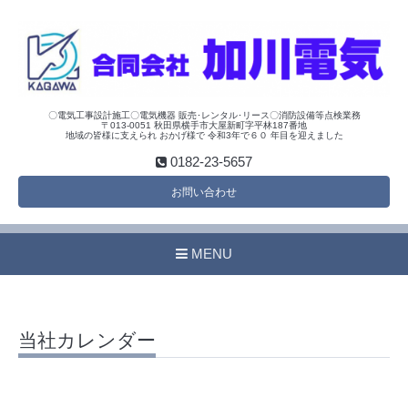
〇電気工事設計施工〇電気機器 販売･レンタル･リース〇消防設備等点検業務
〒013-0051 秋田県横手市大屋新町字平林187番地
地域の皆様に支えられ おかげ様で 令和3年で６０ 年目を迎えました
0182-23-5657
お問い合わせ
MENU
当社カレンダー