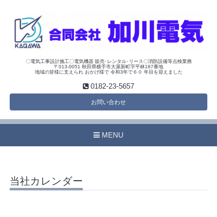
〇電気工事設計施工〇電気機器 販売･レンタル･リース〇消防設備等点検業務
〒013-0051 秋田県横手市大屋新町字平林187番地
地域の皆様に支えられ おかげ様で 令和3年で６０ 年目を迎えました
0182-23-5657
お問い合わせ
MENU
当社カレンダー