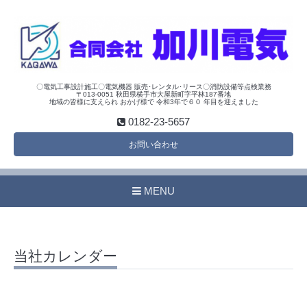
〇電気工事設計施工〇電気機器 販売･レンタル･リース〇消防設備等点検業務
〒013-0051 秋田県横手市大屋新町字平林187番地
地域の皆様に支えられ おかげ様で 令和3年で６０ 年目を迎えました
0182-23-5657
お問い合わせ
MENU
当社カレンダー