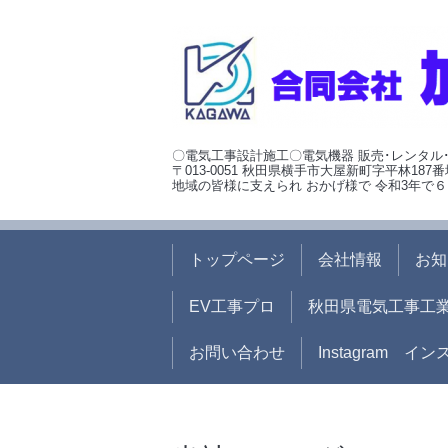
〇電気工事設計施工〇電気機器 販売･レンタル
〒013-0051 秋田県横手市大屋新町字平林187番
地域の皆様に支えられ おかげ様で 令和3年で６
トップページ
会社情報
お知
EV工事プロ
秋田県電気工事工
お問い合わせ
Instagram イ