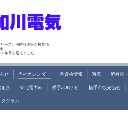
･リース〇消防設備等点検業務
地
０ 年目を迎えました
らせ
当社カレンダー
有資格情報
写真
所有車・
業組合
東北電力㈱
横手JOBナビ
横手市観光協会
ンスタグラム