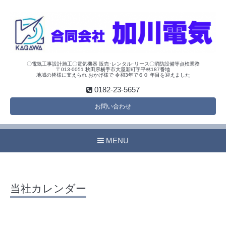
〇電気工事設計施工〇電気機器 販売･レンタル･リース〇消防設備等点検業務
〒013-0051 秋田県横手市大屋新町字平林187番地
地域の皆様に支えられ おかげ様で 令和3年で６０ 年目を迎えました
0182-23-5657
お問い合わせ
MENU
当社カレンダー