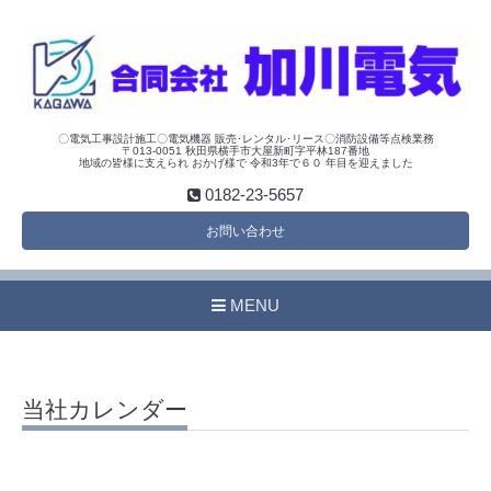
〇電気工事設計施工〇電気機器 販売･レンタル･リース〇消防設備等点検業務
〒013-0051 秋田県横手市大屋新町字平林187番地
地域の皆様に支えられ おかげ様で 令和3年で６０ 年目を迎えました
0182-23-5657
お問い合わせ
MENU
当社カレンダー