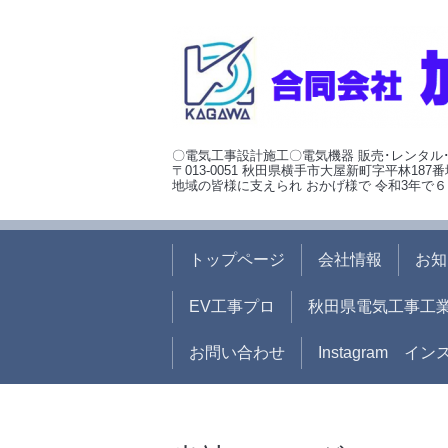
〇電気工事設計施工〇電気機器 販売･レンタル
〒013-0051 秋田県横手市大屋新町字平林187番
地域の皆様に支えられ おかげ様で 令和3年で６
トップページ
会社情報
お知
EV工事プロ
秋田県電気工事工
お問い合わせ
Instagram イ