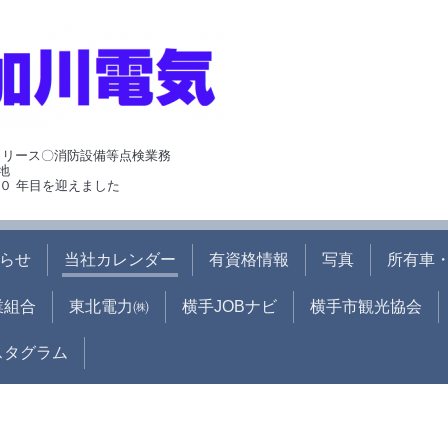
･リース〇消防設備等点検業務
地
０ 年目を迎えました
らせ
当社カレンダー
有資格情報
写真
所有車・
業組合
東北電力㈱
横手JOBナビ
横手市観光協会
ンスタグラム