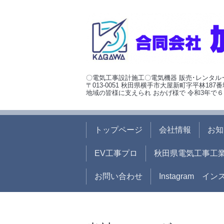
〇電気工事設計施工〇電気機器 販売･レンタル
〒013-0051 秋田県横手市大屋新町字平林187番
地域の皆様に支えられ おかげ様で 令和3年で６
トップページ
会社情報
お知
EV工事プロ
秋田県電気工事工
お問い合わせ
Instagram イ