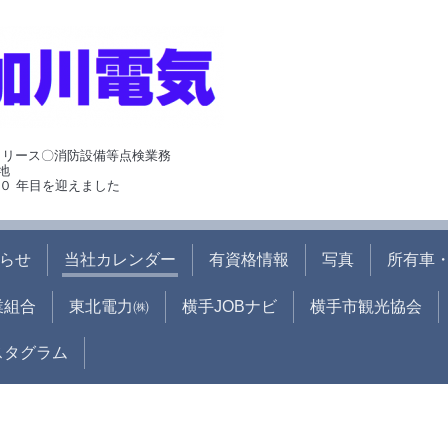
･リース〇消防設備等点検業務
地
０ 年目を迎えました
らせ
当社カレンダー
有資格情報
写真
所有車・
業組合
東北電力㈱
横手JOBナビ
横手市観光協会
ンスタグラム