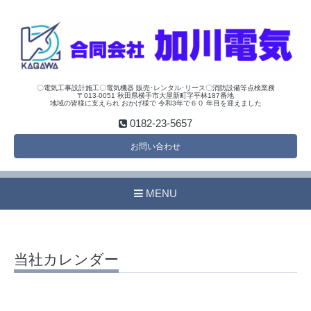
〇電気工事設計施工〇電気機器 販売･レンタル･リース〇消防設備等点検業務
〒013-0051 秋田県横手市大屋新町字平林187番地
地域の皆様に支えられ おかげ様で 令和3年で６０ 年目を迎えました
0182-23-5657
お問い合わせ
MENU
当社カレンダー