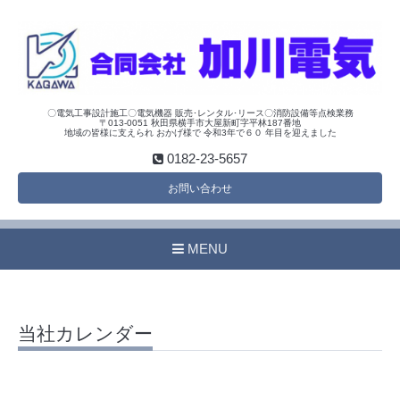
〇電気工事設計施工〇電気機器 販売･レンタル･リース〇消防設備等点検業務
〒013-0051 秋田県横手市大屋新町字平林187番地
地域の皆様に支えられ おかげ様で 令和3年で６０ 年目を迎えました
0182-23-5657
お問い合わせ
MENU
当社カレンダー