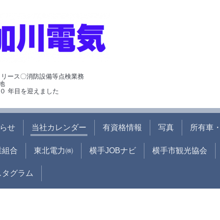
･リース〇消防設備等点検業務
地
０ 年目を迎えました
らせ
当社カレンダー
有資格情報
写真
所有車・
業組合
東北電力㈱
横手JOBナビ
横手市観光協会
ンスタグラム