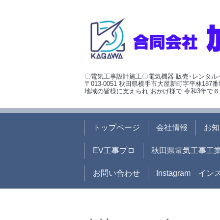
〇電気工事設計施工〇電気機器 販売･レンタル
〒013-0051 秋田県横手市大屋新町字平林187番
地域の皆様に支えられ おかげ様で 令和3年で６
トップページ
会社情報
お知
EV工事プロ
秋田県電気工事工
お問い合わせ
Instagram イ