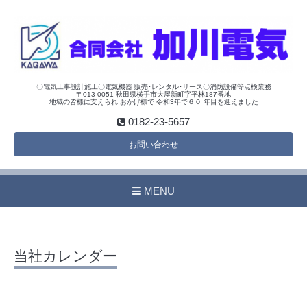
〇電気工事設計施工〇電気機器 販売･レンタル･リース〇消防設備等点検業務
〒013-0051 秋田県横手市大屋新町字平林187番地
地域の皆様に支えられ おかげ様で 令和3年で６０ 年目を迎えました
0182-23-5657
お問い合わせ
MENU
当社カレンダー