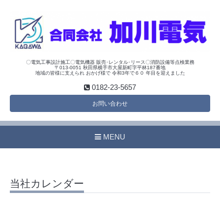
〇電気工事設計施工〇電気機器 販売･レンタル･リース〇消防設備等点検業務
〒013-0051 秋田県横手市大屋新町字平林187番地
地域の皆様に支えられ おかげ様で 令和3年で６０ 年目を迎えました
0182-23-5657
お問い合わせ
MENU
当社カレンダー