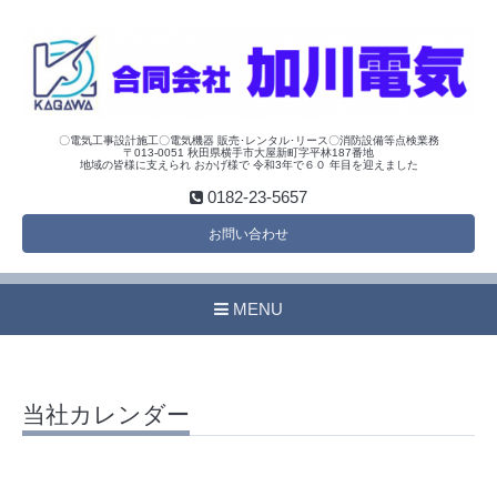
〇電気工事設計施工〇電気機器 販売･レンタル･リース〇消防設備等点検業務
〒013-0051 秋田県横手市大屋新町字平林187番地
地域の皆様に支えられ おかげ様で 令和3年で６０ 年目を迎えました
0182-23-5657
お問い合わせ
MENU
当社カレンダー