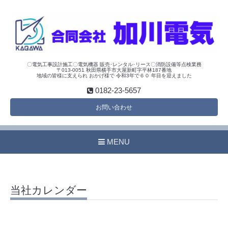
〇電気工事設計施工〇電気機器 販売･レンタル･リース〇消防設備等点検業務
〒013-0051 秋田県横手市大屋新町字平林187番地
地域の皆様に支えられ おかげ様で 令和3年で６０ 年目を迎えました
0182-23-5657
お問い合わせ
MENU
当社カレンダー