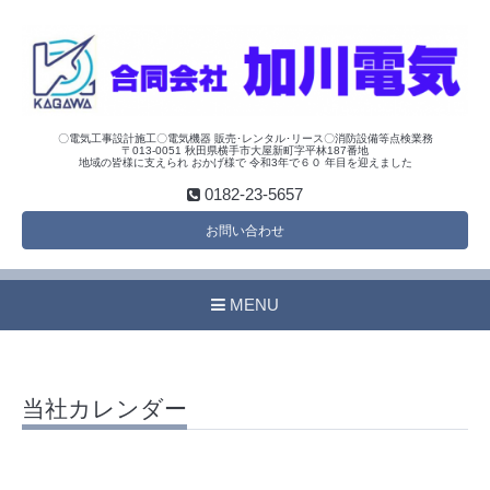
〇電気工事設計施工〇電気機器 販売･レンタル･リース〇消防設備等点検業務
〒013-0051 秋田県横手市大屋新町字平林187番地
地域の皆様に支えられ おかげ様で 令和3年で６０ 年目を迎えました
0182-23-5657
お問い合わせ
MENU
当社カレンダー