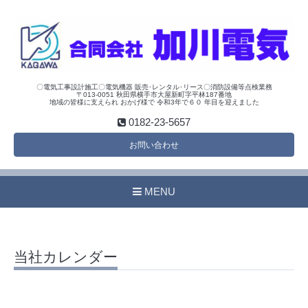
〇電気工事設計施工〇電気機器 販売･レンタル･リース〇消防設備等点検業務
〒013-0051 秋田県横手市大屋新町字平林187番地
地域の皆様に支えられ おかげ様で 令和3年で６０ 年目を迎えました
0182-23-5657
お問い合わせ
MENU
当社カレンダー