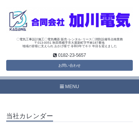
〇電気工事設計施工〇電気機器 販売･レンタル･リース〇消防設備等点検業務
〒013-0051 秋田県横手市大屋新町字平林187番地
地域の皆様に支えられ おかげ様で 令和3年で６０ 年目を迎えました
0182-23-5657
お問い合わせ
MENU
当社カレンダー