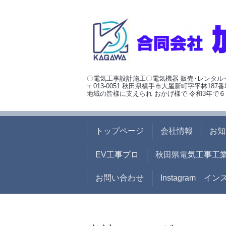
〇電気工事設計施工〇電気機器 販売･レンタル
〒013-0051 秋田県横手市大屋新町字平林187番
地域の皆様に支えられ おかげ様で 令和3年で６
トップページ
会社情報
お知
EV工事プロ
秋田県電気工事工
お問い合わせ
Instagram イ