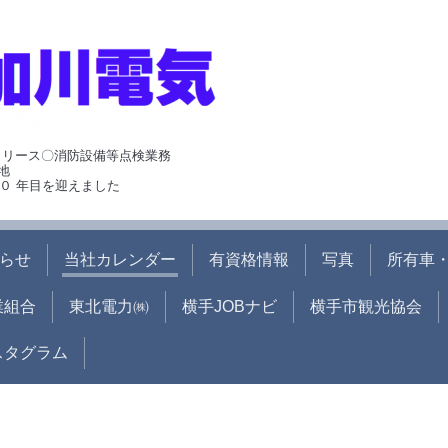
･リース〇消防設備等点検業務
地
０ 年目を迎えました
らせ
当社カレンダー
有資格情報
写真
所有車・
業組合
東北電力㈱
横手JOBナビ
横手市観光協会
ンスタグラム