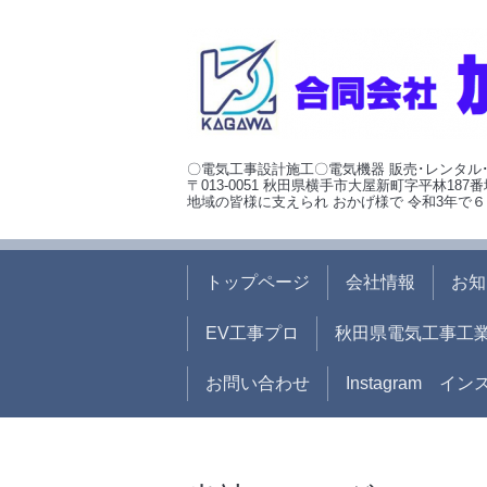
〇電気工事設計施工〇電気機器 販売･レンタル
〒013-0051 秋田県横手市大屋新町字平林187番
地域の皆様に支えられ おかげ様で 令和3年で６
トップページ
会社情報
お知
EV工事プロ
秋田県電気工事工
お問い合わせ
Instagram イ