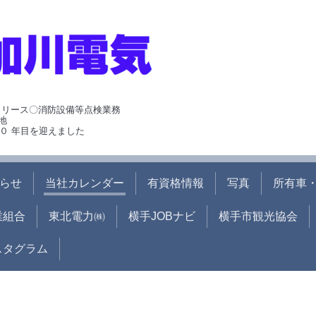
･リース〇消防設備等点検業務
地
０ 年目を迎えました
らせ
当社カレンダー
有資格情報
写真
所有車・
業組合
東北電力㈱
横手JOBナビ
横手市観光協会
ンスタグラム