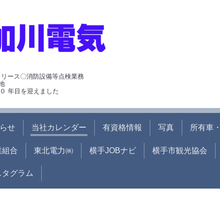
･リース〇消防設備等点検業務
地
０ 年目を迎えました
らせ
当社カレンダー
有資格情報
写真
所有車・
業組合
東北電力㈱
横手JOBナビ
横手市観光協会
ンスタグラム