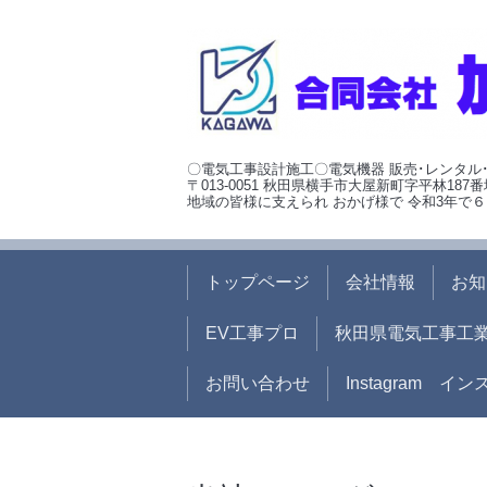
〇電気工事設計施工〇電気機器 販売･レンタル
〒013-0051 秋田県横手市大屋新町字平林187番
地域の皆様に支えられ おかげ様で 令和3年で６
トップページ
会社情報
お知
EV工事プロ
秋田県電気工事工
お問い合わせ
Instagram イ