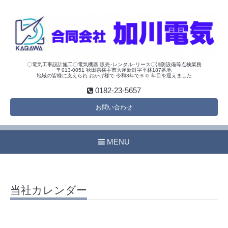
〇電気工事設計施工〇電気機器 販売･レンタル･リース〇消防設備等点検業務
〒013-0051 秋田県横手市大屋新町字平林187番地
地域の皆様に支えられ おかげ様で 令和3年で６０ 年目を迎えました
0182-23-5657
お問い合わせ
MENU
当社カレンダー