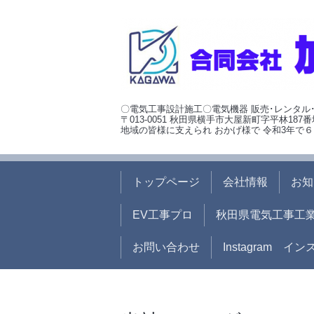
〇電気工事設計施工〇電気機器 販売･レンタル
〒013-0051 秋田県横手市大屋新町字平林187番
地域の皆様に支えられ おかげ様で 令和3年で６
トップページ
会社情報
お知
EV工事プロ
秋田県電気工事工
お問い合わせ
Instagram イ