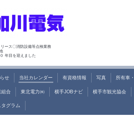
･リース〇消防設備等点検業務
地
０ 年目を迎えました
らせ
当社カレンダー
有資格情報
写真
所有車・
業組合
東北電力㈱
横手JOBナビ
横手市観光協会
ンスタグラム