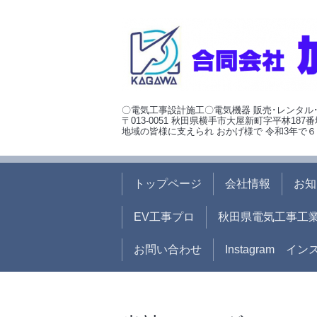
〇電気工事設計施工〇電気機器 販売･レンタル
〒013-0051 秋田県横手市大屋新町字平林187番
地域の皆様に支えられ おかげ様で 令和3年で６
トップページ
会社情報
お知
EV工事プロ
秋田県電気工事工
お問い合わせ
Instagram イ