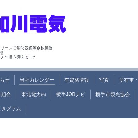
･リース〇消防設備等点検業務
地
０ 年目を迎えました
らせ
当社カレンダー
有資格情報
写真
所有車・
業組合
東北電力㈱
横手JOBナビ
横手市観光協会
ンスタグラム