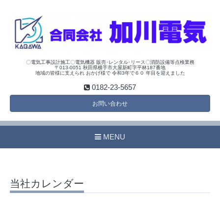
〇電気工事設計施工〇電気機器 販売･レンタル･リース〇消防設備等点検業務
〒013-0051 秋田県横手市大屋新町字平林187番地
地域の皆様に支えられ おかげ様で 令和3年で６０ 年目を迎えました
0182-23-5657
お問い合わせ
MENU
当社カレンダー