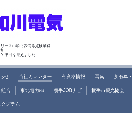
･リース〇消防設備等点検業務
地
０ 年目を迎えました
らせ
当社カレンダー
有資格情報
写真
所有車・
業組合
東北電力㈱
横手JOBナビ
横手市観光協会
ンスタグラム