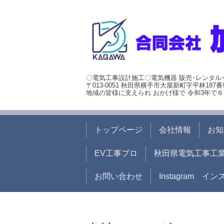
〇電気工事設計施工〇電気機器 販売･レンタル
〒013-0051 秋田県横手市大屋新町字平林187番
地域の皆様に支えられ おかげ様で 令和3年で６
トップページ
会社情報
お知
EV工事プロ
秋田県電気工事工
お問い合わせ
Instagram イ