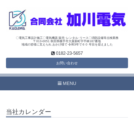
〇電気工事設計施工〇電気機器 販売･レンタル･リース〇消防設備等点検業務
〒013-0051 秋田県横手市大屋新町字平林187番地
地域の皆様に支えられ おかげ様で 令和3年で６０ 年目を迎えました
0182-23-5657
お問い合わせ
MENU
当社カレンダー