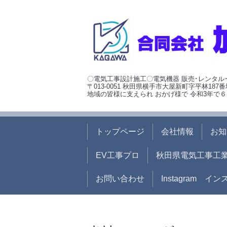
〇電気工事設計施工〇電気機器 販売･レンタル
〒013-0051 秋田県横手市大屋新町字平林187番
地域の皆様に支えられ おかげ様で 令和3年で６
トップページ
会社情報
お知
EV工事プロ
秋田県電気工事工
お問い合わせ
Instagram イ