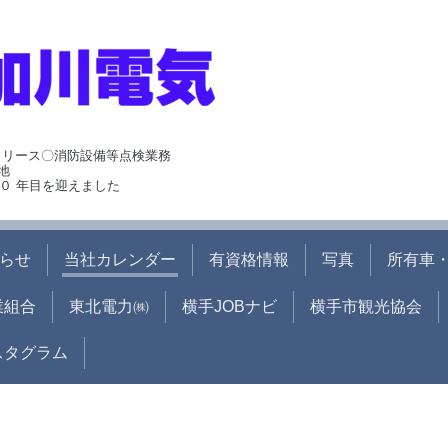
･リース〇消防設備等点検業務
地
０ 年目を迎えました
らせ
当社カレンダー
有資格情報
写真
所有車・
業組合
東北電力㈱
横手JOBナビ
横手市観光協会
ンスタグラム