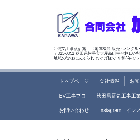
〇電気工事設計施工〇電気機器 販売･レンタル
〒013-0051 秋田県横手市大屋新町字平林187番
地域の皆様に支えられ おかげ様で 令和3年で６
トップページ
会社情報
お知
EV工事プロ
秋田県電気工事工
お問い合わせ
Instagram イ