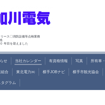
･リース〇消防設備等点検業務
地
０ 年目を迎えました
らせ
当社カレンダー
有資格情報
写真
所有車・
業組合
東北電力㈱
横手JOBナビ
横手市観光協会
ンスタグラム