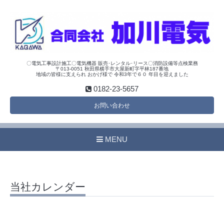
〇電気工事設計施工〇電気機器 販売･レンタル･リース〇消防設備等点検業務
〒013-0051 秋田県横手市大屋新町字平林187番地
地域の皆様に支えられ おかげ様で 令和3年で６０ 年目を迎えました
0182-23-5657
お問い合わせ
MENU
当社カレンダー