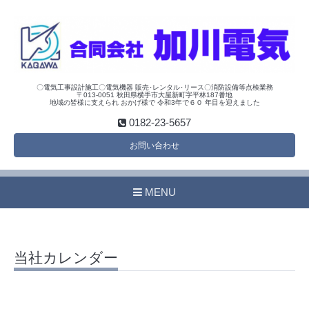
〇電気工事設計施工〇電気機器 販売･レンタル･リース〇消防設備等点検業務
〒013-0051 秋田県横手市大屋新町字平林187番地
地域の皆様に支えられ おかげ様で 令和3年で６０ 年目を迎えました
0182-23-5657
お問い合わせ
MENU
当社カレンダー