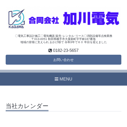
〇電気工事設計施工〇電気機器 販売･レンタル･リース〇消防設備等点検業務
〒013-0051 秋田県横手市大屋新町字平林187番地
地域の皆様に支えられ おかげ様で 令和3年で６０ 年目を迎えました
0182-23-5657
お問い合わせ
MENU
当社カレンダー