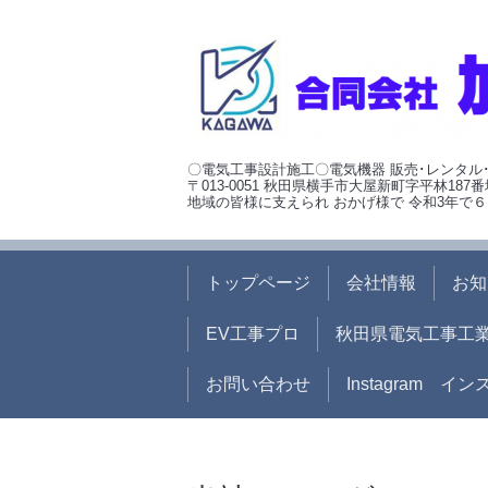
〇電気工事設計施工〇電気機器 販売･レンタル
〒013-0051 秋田県横手市大屋新町字平林187番
地域の皆様に支えられ おかげ様で 令和3年で６
トップページ
会社情報
お知
EV工事プロ
秋田県電気工事工
お問い合わせ
Instagram イ