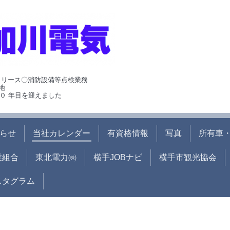
･リース〇消防設備等点検業務
地
０ 年目を迎えました
らせ
当社カレンダー
有資格情報
写真
所有車・
業組合
東北電力㈱
横手JOBナビ
横手市観光協会
ンスタグラム