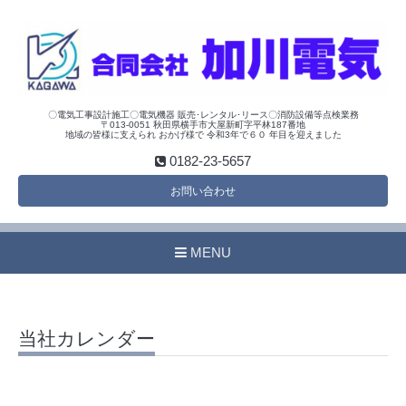
〇電気工事設計施工〇電気機器 販売･レンタル･リース〇消防設備等点検業務
〒013-0051 秋田県横手市大屋新町字平林187番地
地域の皆様に支えられ おかげ様で 令和3年で６０ 年目を迎えました
0182-23-5657
お問い合わせ
MENU
当社カレンダー