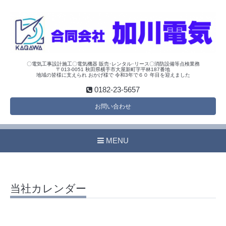
〇電気工事設計施工〇電気機器 販売･レンタル･リース〇消防設備等点検業務
〒013-0051 秋田県横手市大屋新町字平林187番地
地域の皆様に支えられ おかげ様で 令和3年で６０ 年目を迎えました
0182-23-5657
お問い合わせ
MENU
当社カレンダー