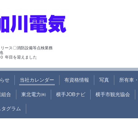
･リース〇消防設備等点検業務
地
０ 年目を迎えました
らせ
当社カレンダー
有資格情報
写真
所有車・
業組合
東北電力㈱
横手JOBナビ
横手市観光協会
ンスタグラム