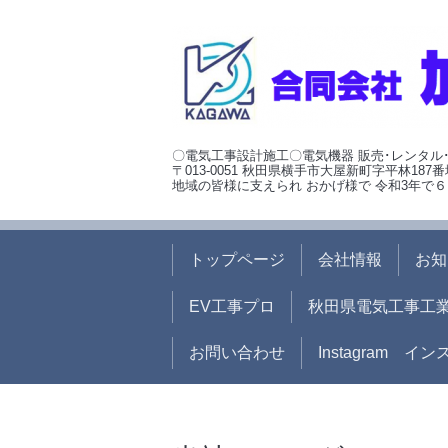
〇電気工事設計施工〇電気機器 販売･レンタル
〒013-0051 秋田県横手市大屋新町字平林187番
地域の皆様に支えられ おかげ様で 令和3年で６
トップページ
会社情報
お知
EV工事プロ
秋田県電気工事工
お問い合わせ
Instagram イ