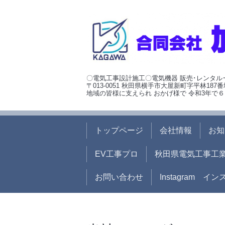
〇電気工事設計施工〇電気機器 販売･レンタル
〒013-0051 秋田県横手市大屋新町字平林187番
地域の皆様に支えられ おかげ様で 令和3年で６
トップページ
会社情報
お知
EV工事プロ
秋田県電気工事工
お問い合わせ
Instagram イ