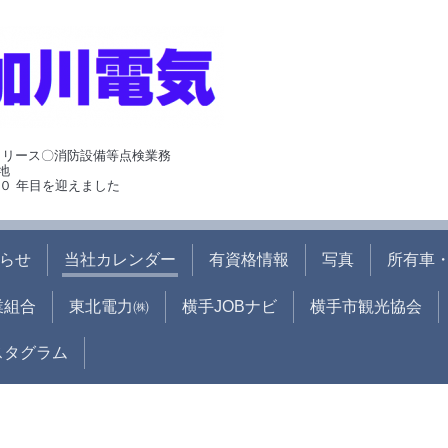
･リース〇消防設備等点検業務
地
０ 年目を迎えました
らせ
当社カレンダー
有資格情報
写真
所有車・
業組合
東北電力㈱
横手JOBナビ
横手市観光協会
ンスタグラム