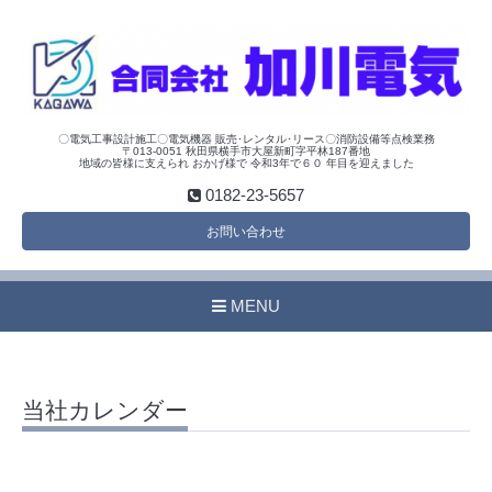
〇電気工事設計施工〇電気機器 販売･レンタル･リース〇消防設備等点検業務
〒013-0051 秋田県横手市大屋新町字平林187番地
地域の皆様に支えられ おかげ様で 令和3年で６０ 年目を迎えました
0182-23-5657
お問い合わせ
MENU
当社カレンダー