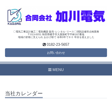
〇電気工事設計施工〇電気機器 販売･レンタル･リース〇消防設備等点検業務
〒013-0051 秋田県横手市大屋新町字平林187番地
地域の皆様に支えられ おかげ様で 令和3年で６０ 年目を迎えました
0182-23-5657
お問い合わせ
MENU
当社カレンダー