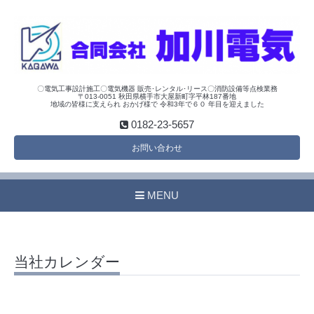
〇電気工事設計施工〇電気機器 販売･レンタル･リース〇消防設備等点検業務
〒013-0051 秋田県横手市大屋新町字平林187番地
地域の皆様に支えられ おかげ様で 令和3年で６０ 年目を迎えました
0182-23-5657
お問い合わせ
MENU
当社カレンダー