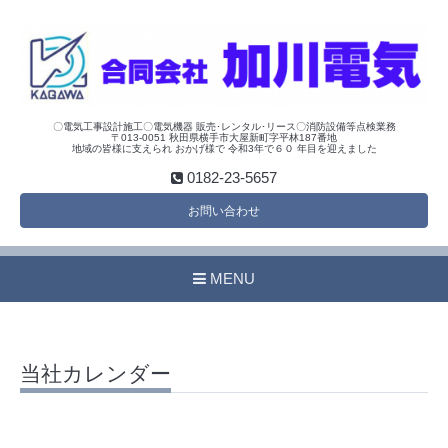
〇電気工事設計施工〇電気機器 販売･レンタル･リース〇消防設備等点検業務
〒013-0051 秋田県横手市大屋新町字平林187番地
地域の皆様に支えられ おかげ様で 令和3年で６０ 年目を迎えました
0182-23-5657
お問い合わせ
MENU
当社カレンダー