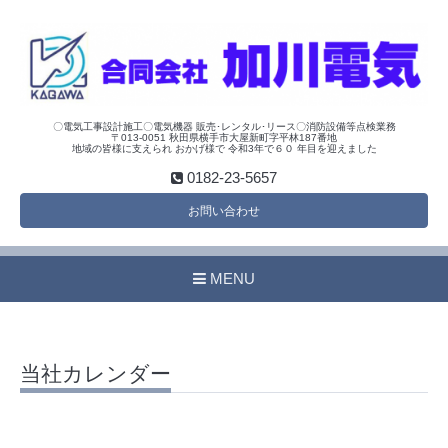
〇電気工事設計施工〇電気機器 販売･レンタル･リース〇消防設備等点検業務
〒013-0051 秋田県横手市大屋新町字平林187番地
地域の皆様に支えられ おかげ様で 令和3年で６０ 年目を迎えました
0182-23-5657
お問い合わせ
MENU
当社カレンダー