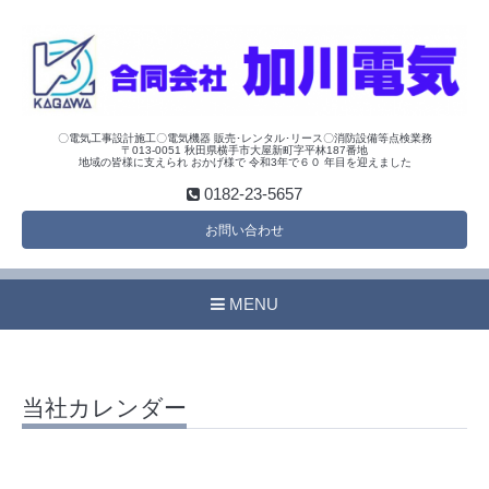
〇電気工事設計施工〇電気機器 販売･レンタル･リース〇消防設備等点検業務
〒013-0051 秋田県横手市大屋新町字平林187番地
地域の皆様に支えられ おかげ様で 令和3年で６０ 年目を迎えました
0182-23-5657
お問い合わせ
MENU
当社カレンダー