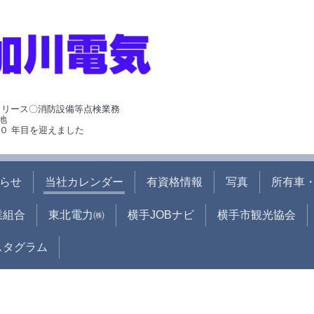
･リース〇消防設備等点検業務
地
０ 年目を迎えました
らせ
当社カレンダー
有資格情報
写真
所有車・
業組合
東北電力㈱
横手JOBナビ
横手市観光協会
ンスタグラム