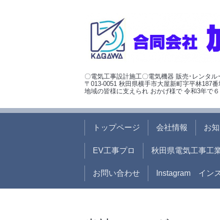
〇電気工事設計施工〇電気機器 販売･レンタル
〒013-0051 秋田県横手市大屋新町字平林187番
地域の皆様に支えられ おかげ様で 令和3年で６
トップページ
会社情報
お知
EV工事プロ
秋田県電気工事工
お問い合わせ
Instagram イ