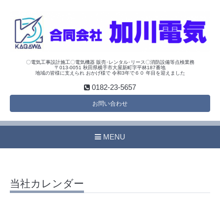
〇電気工事設計施工〇電気機器 販売･レンタル･リース〇消防設備等点検業務
〒013-0051 秋田県横手市大屋新町字平林187番地
地域の皆様に支えられ おかげ様で 令和3年で６０ 年目を迎えました
0182-23-5657
お問い合わせ
MENU
当社カレンダー